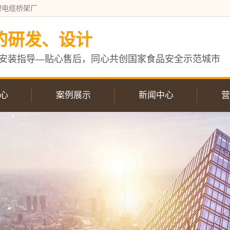
塑电缆桥架厂
的研发、设计
安装指导—贴心售后，同心共创国家食品安全示范城市
心
案例展示
新闻中心
营
缆桥架
案例展示
企业新闻
桥架
行业动态
缆桥架
常见问答
配件
桥架
桥架