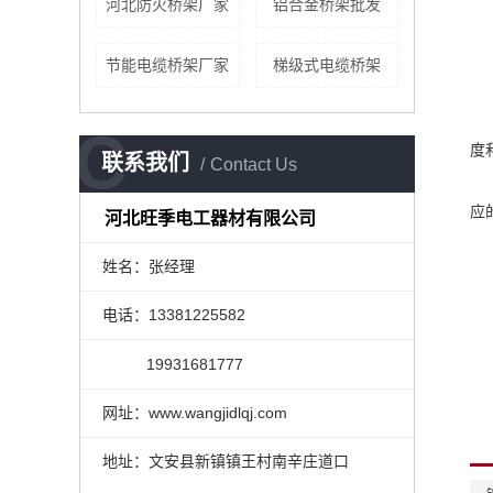
河北防火桥架厂家
铝合金桥架批发
节能电缆桥架厂家
梯级式电缆桥架
C
度
联系我们
Contact Us
应
河北旺季电工器材有限公司
姓名：张经理
电话：13381225582
19931681777
网址：www.wangjidlqj.com
地址：文安县新镇镇王村南辛庄道口