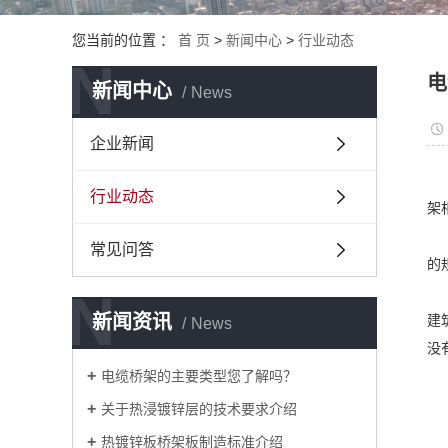
铝合金电
您当前的位置 ：
首 页
>
新闻中心
>
行业动态
热浸锌电
N
电
新闻中心
News
梯式电缆
节能模压
企业新闻
行业动态
架
常见问答
的
N
新闻资讯
建
News
没
电缆桥架的主要类型您了解吗？
关于热浸镀锌层的技术要求介绍
热镀锌板桥架板制造标准介绍