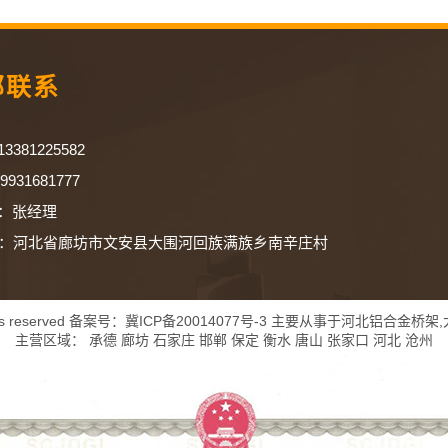
部联系
381225582
1681777
：张经理
：河北省廊坊市文安县大围河回族满族乡南辛庄村
s reserved 备案号：
冀ICP备20014077号-3
主要从事于
河北铝合金桥架
,
主营区域：
承德
廊坊
石家庄
邯郸
保定
衡水
唐山
张家口
河北
沧州