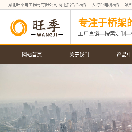
河北旺季电工器材有限公司 河北铝合金桥架—大跨距电缆桥架—喷
专注于桥架
工厂直销—按需定制—
网站首页
关于我们
产品中
公司简介
不锈钢电
营业执照
槽式电缆
大跨距电
电缆桥架
镀锌电缆
防火电缆