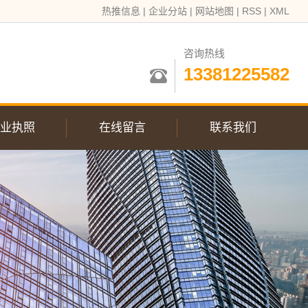
热推信息
|
企业分站
|
网站地图
|
RSS
|
XML
咨询热线
13381225582
业执照
在线留言
联系我们
联系我们