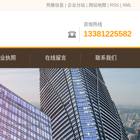
热推信息
|
企业分站
|
网站地图
|
RSS
|
XML
咨询热线
13381225582
业执照
在线留言
联系我们
联系我们