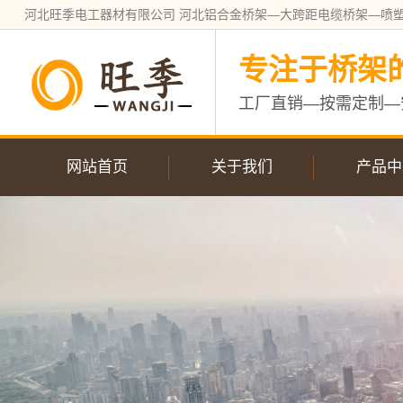
河北旺季电工器材有限公司 河北铝合金桥架—大跨距电缆桥架—喷
专注于桥架
工厂直销—按需定制—
网站首页
关于我们
产品中
公司简介
唐山不锈钢
营业执照
唐山槽式电
唐山大跨距
唐山电缆桥
唐山镀锌电
唐山防火电