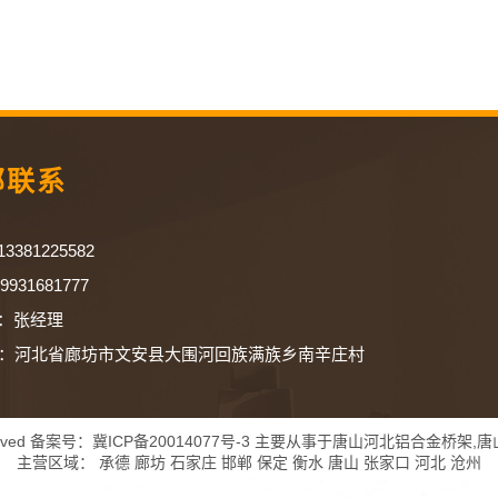
部联系
381225582
1681777
：张经理
：河北省廊坊市文安县大围河回族满族乡南辛庄村
erved 备案号：
冀ICP备20014077号-3
主要从事于
唐山河北铝合金桥架
,
唐
主营区域：
承德
廊坊
石家庄
邯郸
保定
衡水
唐山
张家口
河北
沧州