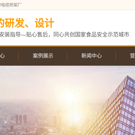
塑电缆桥架厂
的研发、设计
安装指导—贴心售后，同心共创国家食品安全示范城市
心
案例展示
新闻中心
营
电缆桥架
案例展示
企业新闻
缆桥架
行业动态
电缆桥架
常见问答
架配件
缆桥架
缆桥架